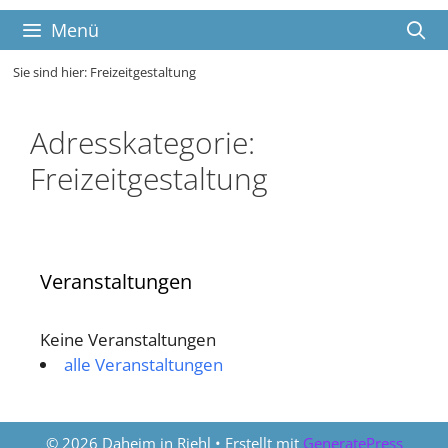
Sitemap
Zum
Menü
Inhalt
springen
Sie sind hier:
Freizeitgestaltung
Adresskategorie:
Freizeitgestaltung
Veranstaltungen
Keine Veranstaltungen
alle Veranstaltungen
© 2026 Daheim in Riehl
• Erstellt mit
GeneratePress