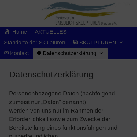
Zum
Direkt
Zum
Inhalt
zur
Inhalt
springen
Navigation
springen
Home
AKTUELLES
Standorte der Skulpturen
SKULPTUREN
Kontakt
Datenschutzerklärung
Datenschutzerklärung
Personenbezogene Daten (nachfolgend
zumeist nur „Daten“ genannt)
werden von uns nur im Rahmen der
Erforderlichkeit sowie zum Zwecke der
Bereitstellung eines funktionsfähigen und
nutzerfreundlichen