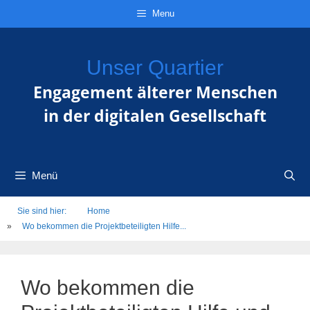
Zum
Direkt
Sitemap
Zum
Menu
Inhalt
zur
Inhalt
springen
Navigation
springen
Unser Quartier
Engagement älterer Menschen
in der digitalen Gesellschaft
Menü
Sie sind hier:
Home
»
Wo bekommen die Projektbeteiligten Hilfe...
Wo bekommen die