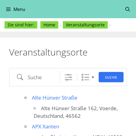
Zum
Menu
Inhalt
springen
Sie sind hier:
Home
-
Veranstaltungsorte
-
Veranstaltungsorte
Suche
SUCHE
Alte Hünxer Straße
Alte Hünxer Straße 162, Voerde,
Deutschland, 46562
APX Xanten