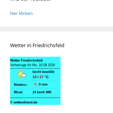
hier klicken
Wetter in Friedrichsfeld
Wetter Friedrichsfeld
Vorhersage für Mo, 10.08.2026
leicht bewölkt
18
/
27
°C
0 mm
Nieders.:
Wind:
14 km/h NW
© wetterdienst.de