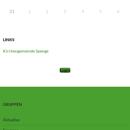
31
1
2
3
4
5
6
LINKS
Kirchengemeinde Spenge
Login
GRUPPEN
Aktuelles