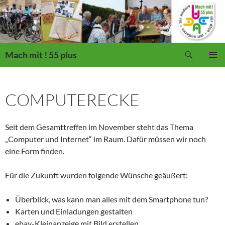
Suchen
Mach mit ! 55 plus
ZUM
PRIMÄR
INHALT
MENÜ
SPRINGEN
COMPUTERECKE
Seit dem Gesamttreffen im November steht das Thema
„Computer und Internet“ im Raum. Dafür müssen wir noch
eine Form finden.
Für die Zukunft wurden folgende Wünsche geäußert:
Überblick, was kann man alles mit dem Smartphone tun?
Karten und Einladungen gestalten
ebay-Kleinanzeige mit Bild erstellen