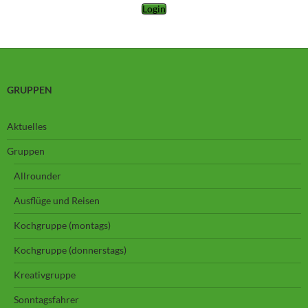
Login
GRUPPEN
Aktuelles
Gruppen
Allrounder
Ausflüge und Reisen
Kochgruppe (montags)
Kochgruppe (donnerstags)
Kreativgruppe
Sonntagsfahrer