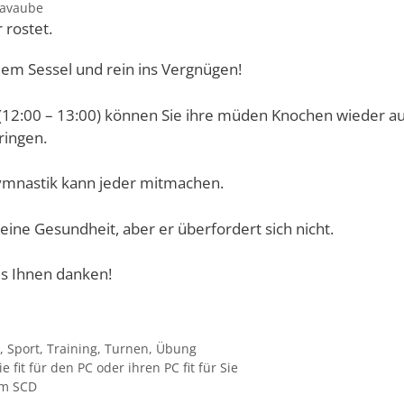
avaube
 rostet.
dem Sessel und rein ins Vergnügen!
(12
:00 – 13:00) können Sie ihre müden Knochen wieder au
ingen.
gymnastik kann jeder mitmachen.
seine Gesundheit, aber er überfordert sich nicht.
es Ihnen danken!
t
,
Sport
,
Training
,
Turnen
,
Übung
 fit für den PC oder ihren PC fit für Sie
im SCD