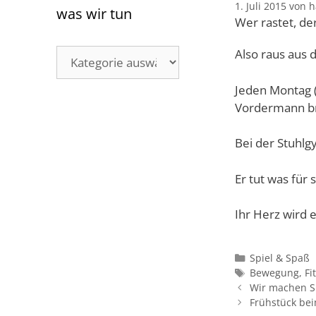
1. Juli 2015
von
h
was wir tun
Wer rastet, der
was
Also raus aus 
wir
tun
Jeden Montag 
Vordermann br
Bei der Stuhl
Er tut was für 
Ihr Herz wird 
Kategorien
Spiel & Spaß
Schlagwörter
Bewegung
,
Fi
Wir machen Sie
Frühstück be