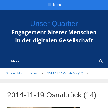
Zum
Direkt
Sitemap
Zum
Menu
Inhalt
zur
Inhalt
springen
Navigation
springen
Unser Quartier
Engagement älterer Menschen
in der digitalen Gesellschaft
Menü
Sie sind hier:
Home
»
2014-11-19 Osnabrück (14)
»
2014-11-19 Osnabrück (14)