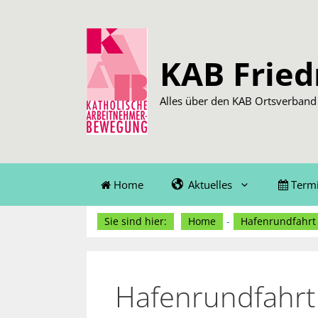
Zum
Inhalt
springen
KAB Fried
Alles über den KAB Ortsverband 
Home
Aktuelles
Term
Sie sind hier:
Home
-
Hafenrundfahrt 
Hafenrundfahrt 