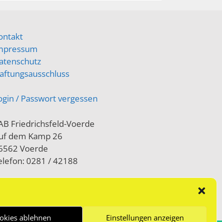
ontakt
mpressum
atenschutz
aftungsausschluss
ogin / Passwort vergessen
AB Friedrichsfeld-Voerde
uf dem Kamp 26
6562 Voerde
elefon: 0281 / 42188
okies ablehnen
Einstellungen anzeigen