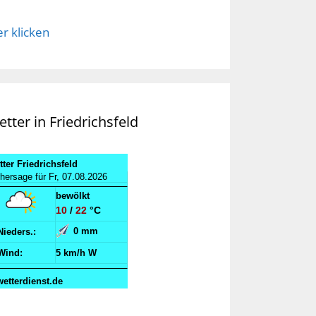
er klicken
tter in Friedrichsfeld
ter Friedrichsfeld
hersage für Fr, 07.08.2026
bewölkt
10
/
22
°C
0 mm
Nieders.:
Wind:
5 km/h W
wetterdienst.de