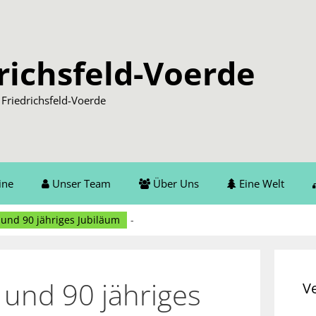
richsfeld-Voerde
Friedrichsfeld-Voerde
ine
Unser Team
Über Uns
Eine Welt
und 90 jähriges Jubiläum
-
und 90 jähriges
V