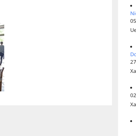
Ni
05
U
D
27
Xa
02
Xa