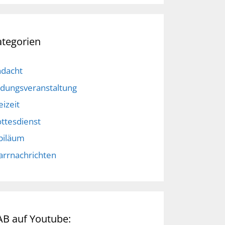
ategorien
dacht
ldungsveranstaltung
eizeit
ttesdienst
biläum
arrnachrichten
AB auf Youtube: