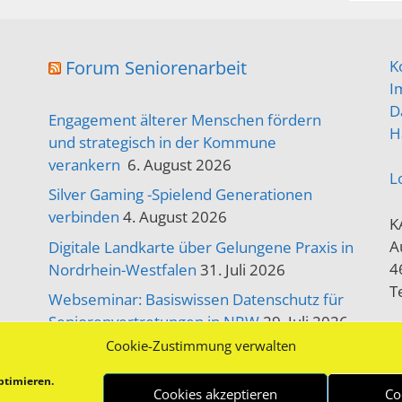
Forum Seniorenarbeit
K
I
D
Engagement älterer Menschen fördern
H
und strategisch in der Kommune
verankern
6. August 2026
L
Silver Gaming -Spielend Generationen
verbinden
4. August 2026
K
A
Digitale Landkarte über Gelungene Praxis in
4
Nordrhein-Westfalen
31. Juli 2026
T
Webseminar: Basiswissen Datenschutz für
Seniorenvertretungen in NRW
29. Juli 2026
Cookie-Zustimmung verwalten
Engagementpreis 80plus 2026
28. Juli 2026
ptimieren.
Cookies akzeptieren
Co