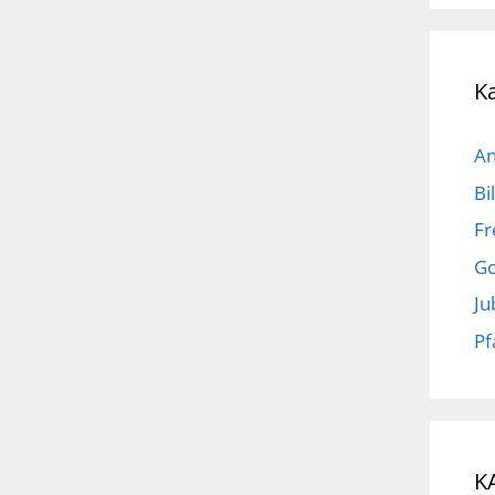
K
An
Bi
Fr
Go
Ju
Pf
K