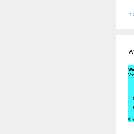
hi
We
Wet
Vor
© 