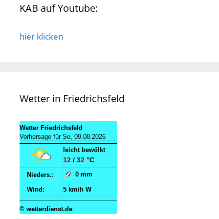
KAB auf Youtube:
hier klicken
Wetter in Friedrichsfeld
Wetter Friedrichsfeld
Vorhersage für So, 09.08.2026
leicht bewölkt
12
/
32
°C
0 mm
Nieders.:
Wind:
5 km/h W
© wetterdienst.de