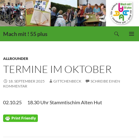
Suchen
Mach mit ! 55 plus
ZUM
PRIMÄR
INHALT
MENÜ
SPRINGEN
ALLROUNDER
TERMINE IM OKTOBER
18. SEPTEMBER 2025
GITTCHENBECK
SCHREIBE EINEN
KOMMENTAR
02.10.25 18.30 Uhr Stammtischim Alten Hut