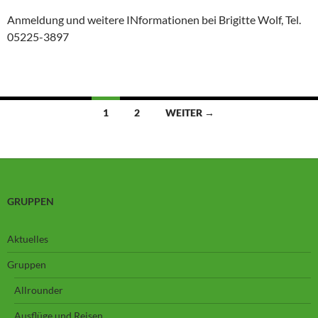
Anmeldung und weitere INformationen bei Brigitte Wolf, Tel.
05225-3897
Beitragsnavigation
1
2
WEITER →
GRUPPEN
Aktuelles
Gruppen
Allrounder
Ausflüge und Reisen