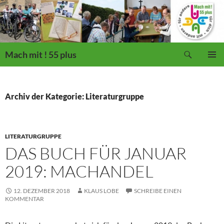
Suchen
Mach mit ! 55 plus
ZUM
PRIMÄR
INHALT
MENÜ
SPRINGEN
Archiv der Kategorie: Literaturgruppe
LITERATURGRUPPE
DAS BUCH FÜR JANUAR
2019: MACHANDEL
12. DEZEMBER 2018
KLAUS LOBE
SCHREIBE EINEN
KOMMENTAR