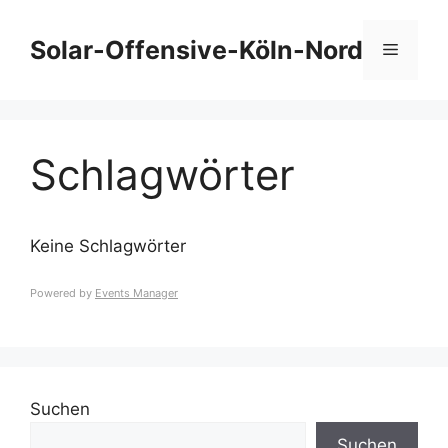
Zum
Inhalt
Solar-Offensive-Köln-Nord
Menü
springen
Schlagwörter
Keine Schlagwörter
Powered by
Events Manager
Suchen
Suchen