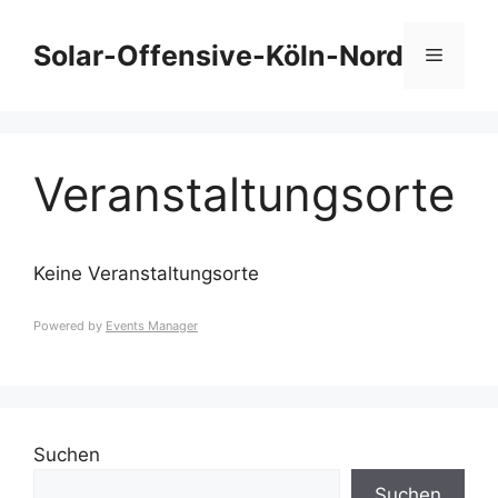
Zum
Inhalt
Solar-Offensive-Köln-Nord
Menü
springen
Veranstaltungsorte
Keine Veranstaltungsorte
Powered by
Events Manager
Suchen
Suchen