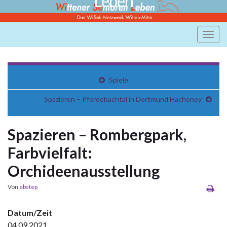
Leben
Navi
umsc
Spiele
Spazieren – Pferdebachtal in Dortmund Hacheney
Spazieren – Rombergpark,
Farbvielfalt:
Orchideenausstellung
Von
ebstep
Datum/Zeit
04.09.2021