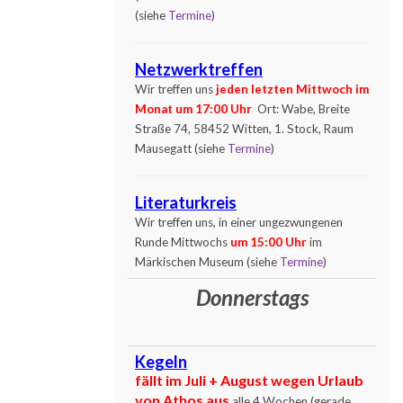
(siehe
Termine
)
Netzwerktreffen
Wir treffen uns
jeden letzten Mittwoch im
Monat um 17:00 Uhr
Ort: Wabe, Breite
Straße 74, 58452 Witten, 1. Stock, Raum
Mausegatt (siehe
Termine
)
Literaturkreis
Wir treffen uns, in einer ungezwungenen
Runde Mittwochs
um 15:00 Uhr
im
Märkischen Museum (siehe
Termine
)
Donnerstags
Kegeln
fällt im Juli + August wegen Urlaub
von Athos aus
alle 4 Wochen (
gerade