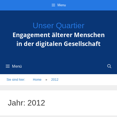
Zum
Direkt
Sitemap
Zum
Menu
Inhalt
zur
Inhalt
springen
Navigation
springen
Unser Quartier
Engagement älterer Menschen
in der digitalen Gesellschaft
Menü
Sie sind hier:
Home
»
2012
Jahr:
2012