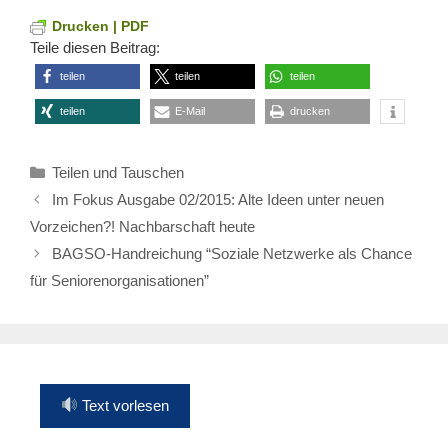
Drucken | PDF
Teile diesen Beitrag:
teilen
teilen
teilen
teilen
E-Mail
drucken
Kategorien
Teilen und Tauschen
Im Fokus Ausgabe 02/2015: Alte Ideen unter neuen
Vorzeichen?! Nachbarschaft heute
BAGSO-Handreichung “Soziale Netzwerke als Chance
für Seniorenorganisationen”
Text vorlesen