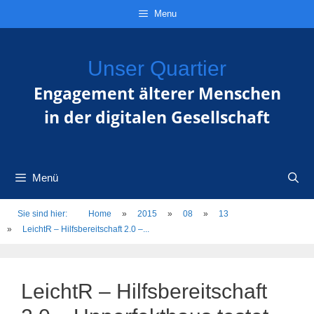
Zum
Direkt
Sitemap
Zum
Menu
Inhalt
zur
Inhalt
springen
Navigation
springen
Unser Quartier
Engagement älterer Menschen
in der digitalen Gesellschaft
Menü
Sie sind hier:
Home
»
2015
»
08
»
13
»
LeichtR – Hilfsbereitschaft 2.0 –...
LeichtR – Hilfsbereitschaft