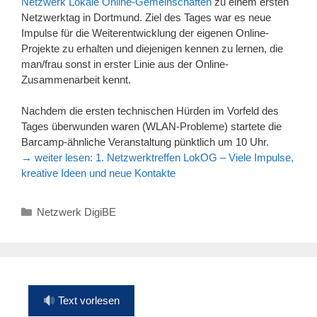
Netzwerk Lokale Online-Gemeinschaften
zu einem ersten
Netzwerktag in Dortmund. Ziel des Tages war es neue
Impulse für die Weiterentwicklung der eigenen Online-
Projekte zu erhalten und diejenigen kennen zu lernen, die
man/frau sonst in erster Linie aus der Online-
Zusammenarbeit kennt.
Nachdem die ersten technischen Hürden im Vorfeld des
Tages überwunden waren (WLAN-Probleme) startete die
Barcamp-ähnliche Veranstaltung pünktlich um 10 Uhr.
→ weiter lesen:
1. Netzwerktreffen LokOG – Viele Impulse,
kreative Ideen und neue Kontakte
Kategorien
Netzwerk DigiBE
Text vorlesen