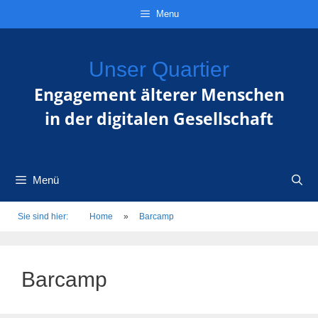
Zum
Direkt
Sitemap
Zum
Menu
Inhalt
zur
Inhalt
springen
Navigation
springen
Unser Quartier
Engagement älterer Menschen
in der digitalen Gesellschaft
Menü
Sie sind hier:
Home
»
Barcamp
Barcamp