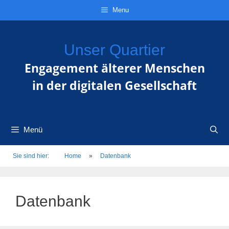
Zum
Direkt
Sitemap
Zum
Menu
Inhalt
zur
Inhalt
springen
Navigation
springen
Unser Quartier
Engagement älterer Menschen
in der digitalen Gesellschaft
Menü
Sie sind hier:
Home
»
Datenbank
Datenbank