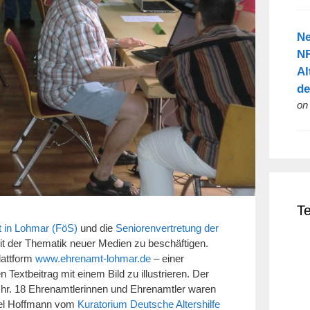
Ne
NR
Al
de
on
T
t in Lohmar (FöS)
und die
Seniorenvertretung der
it der Thematik neuer Medien zu beschäftigen.
lattform
www.ehrenamt-lohmar.de
– einer
 Textbeitrag mit einem Bild zu illustrieren. Der
. 18 Ehrenamtlerinnen und Ehrenamtler waren
el Hoffmann vom
Kuratorium Deutsche Altershilfe