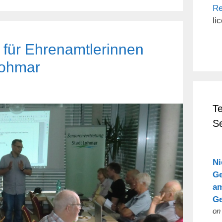
Re
li
für Ehrenamtlerinnen
Lohmar
T
S
Ni
Ge
am
Ge
on