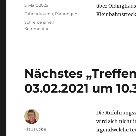
Veröffentlicht
5. März 2025
über Oldinghaus
am
Kategorien
Fahrradtouren
,
Planungen
Kleinbahnstreck
Schreibe einen
zu
Kommentar
Nach
Jöllenbeck
am
07.03.2025
Nächstes „Treffe
03.02.2021 um 10.
Die Anführungsz
wird sich nicht
Autor
Klaus Lobe
irgendwelche t