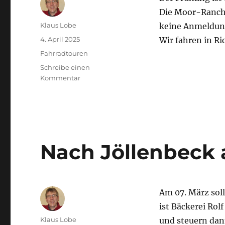
Die Moor-Ranch s
Autor
Klaus Lobe
keine Anmeldung
Veröffentlicht
4. April 2025
Wir fahren in R
am
Kategorien
Fahrradtouren
Schreibe einen
zu
Kommentar
Radtour
zur
Moor-
Ranch
am
04.04.2025
Nach Jöllenbeck 
Am 07. März sol
ist Bäckerei Rol
Autor
Klaus Lobe
und steuern dann