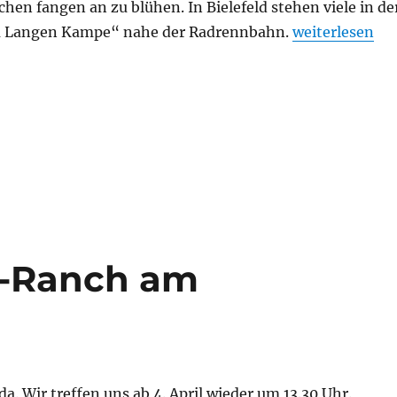
schen fangen an zu blühen. In Bielefeld stehen viele in de
„Radtour zur K
m Langen Kampe“ nahe der Radrennbahn.
weiterlesen
r-Ranch am
da. Wir treffen uns ab 4. April wieder um 13.30 Uhr.