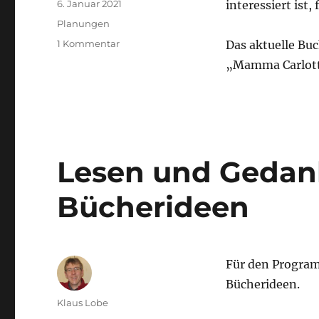
Veröffentlicht
6. Januar 2021
interessiert ist
am
Kategorien
Planungen
zu
1 Kommentar
Das aktuelle Buc
Nächstes
„Mamma Carlotta
„Treffen“
der
Lesegruppe
am
03.02.2021
um
Lesen und Gedan
10.30
Uhr
Bücherideen
Für den Progra
Bücherideen.
Autor
Klaus Lobe