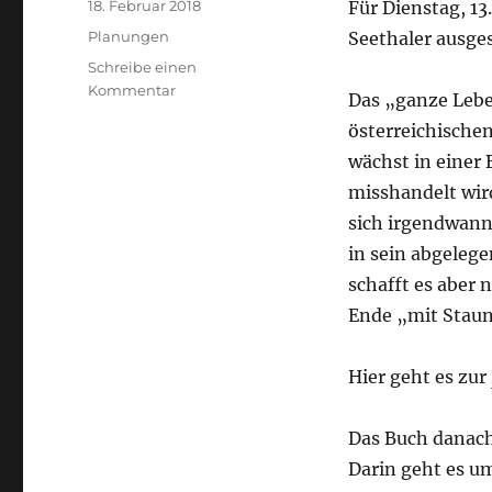
Veröffentlicht
18. Februar 2018
Für Dienstag, 1
am
Kategorien
Planungen
Seethaler ausge
Schreibe einen
zu
Kommentar
Das „ganze Lebe
Lesen
österreichischen
und
Gedankenaustausch:
wächst in einer 
Neue
misshandelt wird
Bücherideen
sich irgendwann 
in sein abgelege
schafft es aber 
Ende „mit Staune
Hier geht es zur
Das Buch danach
Darin geht es u