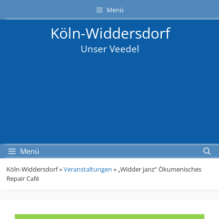
Zum
Direkt
Sitemap
Zum
Menü
Inhalt
zur
Inhalt
Köln-Widdersdorf
springen
Navigation
springen
Unser Veedel
Menü
Köln-Widdersdorf »
Veranstaltungen
»
„Widder janz“ Ökumenisches
Repair Café