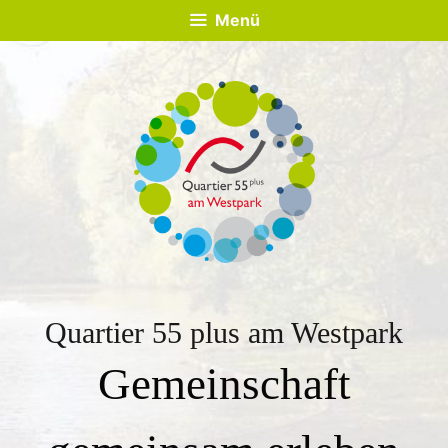
Zum
Direkt
Sitemap
Zum
Menü
Inhalt
zur
Inhalt
springen
Navigation
springen
Quartier 55 plus am Westpark
Gemeinschaft