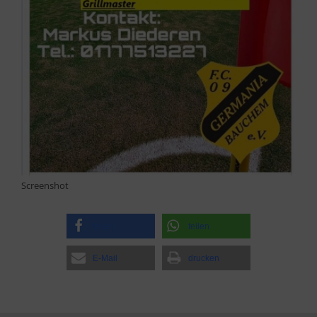
Screenshot
teilen
teilen
E-Mail
drucken