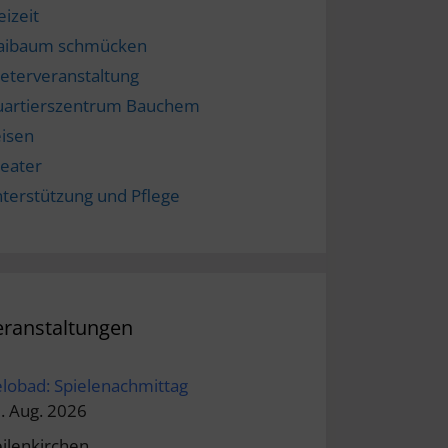
eizeit
aibaum schmücken
eterveranstaltung
artierszentrum Bauchem
isen
eater
terstützung und Pflege
eranstaltungen
lobad: Spielenachmittag
. Aug. 2026
ilenkirchen