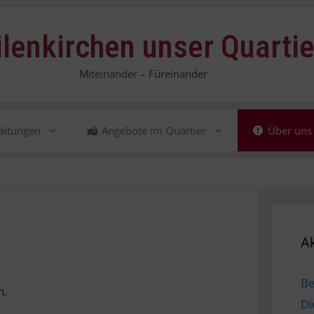
ilenkirchen unser Quartie
Miteinander – Füreinander
altungen
Angebote im Quartier
Über uns
Ak
B
n.
Di