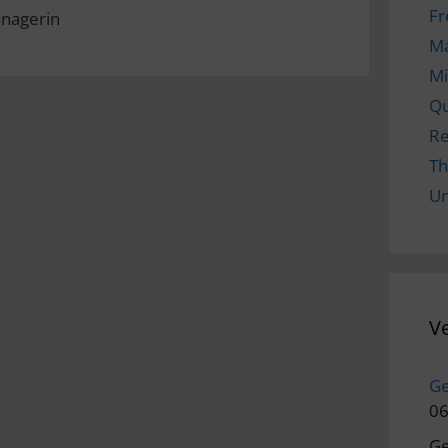
Fr
anagerin
M
Mi
Qu
Re
Th
Un
V
Ge
06
Ge