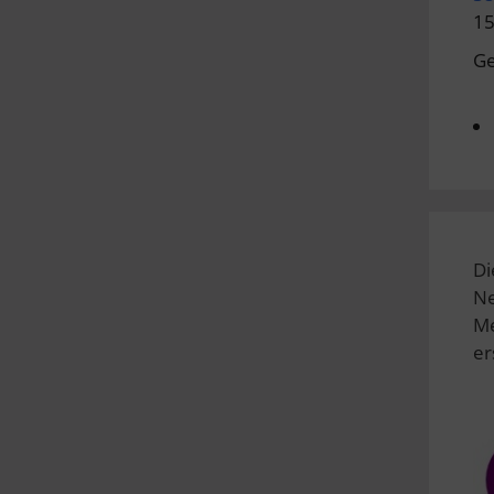
15
Ge
Di
Ne
Me
er