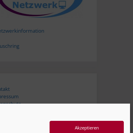
tzwerkinformation
uschring
takt
pressum
enschutz
tungsausschluss
sletter
Akzeptieren