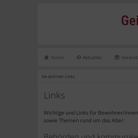
Zum
Inhalt
Ge
springen
Home
Aktuelles
Veranst
Sie sind hier:
Links
Links
Wichtige und Links für Bewohner/innen
sowie Themen rund um das Alter:
Behörden und kommunale