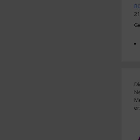
Bü
21
Ge
Di
Ne
Me
er