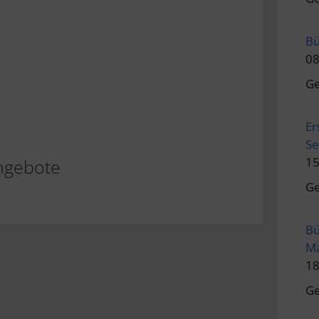
Bü
08
Ge
Er
Se
15
ngebote
Ge
Bü
Ma
18
Ge