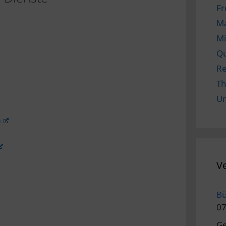
Fr
M
Mi
Qu
Re
Th
Un
m
V
Bü
07
Ge