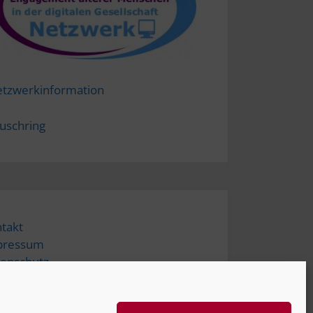
tzwerkinformation
uschring
takt
pressum
enschutz
tungsausschluss