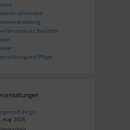
eizeit
aibaum schmücken
eterveranstaltung
artierszentrum Bauchem
isen
eater
terstützung und Pflege
eranstaltungen
rgertreff: Bingo
. Aug. 2026
ilenkirchen