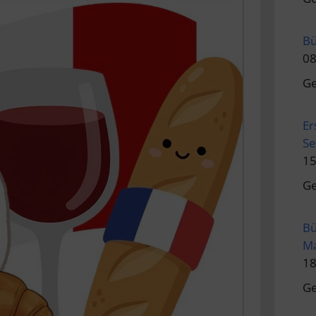
Bü
08
Ge
Er
Se
15
Ge
Bü
Ma
18
Ge