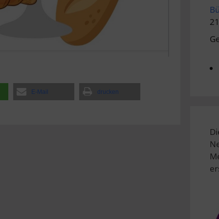
Bü
21
Ge
E-Mail
drucken
Di
Ne
Me
er