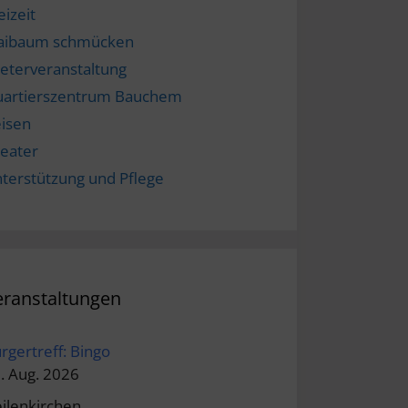
eizeit
aibaum schmücken
eterveranstaltung
artierszentrum Bauchem
isen
eater
terstützung und Pflege
eranstaltungen
rgertreff: Bingo
. Aug. 2026
ilenkirchen