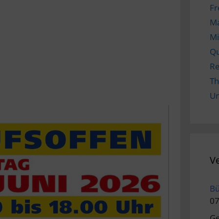
Fr
M
Mi
Qu
Re
Th
Un
V
Bü
07
Ge