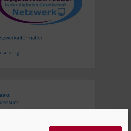
tzwerkinformation
uschring
takt
pressum
enschutz
tungsausschluss