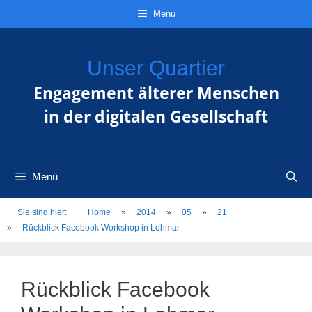
Zum
Direkt
Sitemap
Zum
Menu
Inhalt
zur
Inhalt
springen
Navigation
springen
Unser Quartier
Engagement älterer Menschen
in der digitalen Gesellschaft
Menü
Sie sind hier:
Home
»
2014
»
05
»
21
»
Rückblick Facebook Workshop in Lohmar
Rückblick Facebook