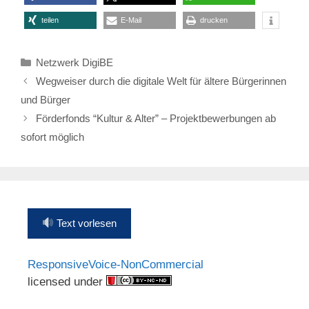
teilen
E-Mail
drucken
Kategorien
Netzwerk DigiBE
Wegweiser durch die digitale Welt für ältere Bürgerinnen
und Bürger
Förderfonds “Kultur & Alter” – Projektbewerbungen ab
sofort möglich
Text vorlesen
ResponsiveVoice-NonCommercial
licensed under