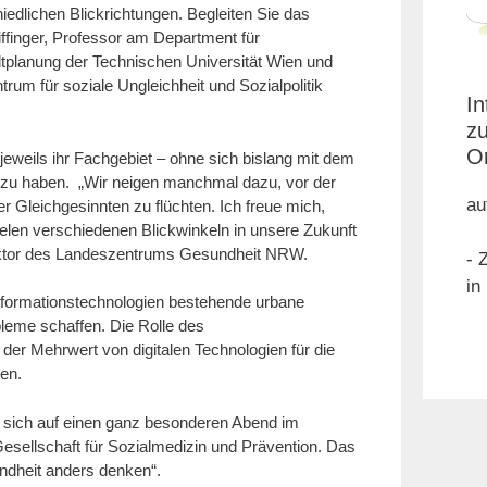
edlichen Blickrichtungen. Begleiten Sie das
ffinger, Professor am Department für
tplanung der Technischen Universität Wien und
um für soziale Ungleichheit und Sozialpolitik
In
z
Or
 jeweils ihr Fachgebiet – ohne sich bislang mit dem
 zu haben. „Wir neigen manchmal dazu, vor der
au
r Gleichgesinnten zu flüchten. Ich freue mich,
elen verschiedenen Blickwinkeln in unsere Zukunft
rektor des Landeszentrums Gesundheit NRW.
- 
in
 Informationstechnologien bestehende urbane
eme schaffen. Die Rolle des
er Mehrwert von digitalen Technologien für die
en.
sich auf einen ganz besonderen Abend im
ellschaft für Sozialmedizin und Prävention. Das
ndheit anders denken“.