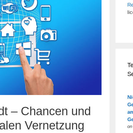
Re
li
T
S
Ni
Ge
adt – Chancen und
am
Ge
talen Vernetzung
on