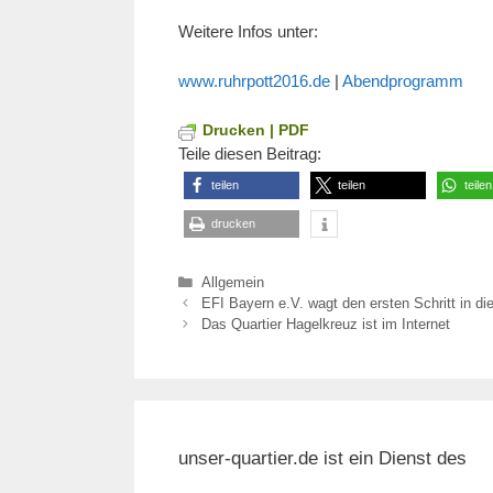
Weitere Infos unter:
www.ruhrpott2016.de
|
Abendprogramm
Drucken | PDF
Teile diesen Beitrag:
teilen
teilen
teilen
drucken
Kategorien
Allgemein
EFI Bayern e.V. wagt den ersten Schritt in die
Das Quartier Hagelkreuz ist im Internet
unser-quartier.de ist ein Dienst des