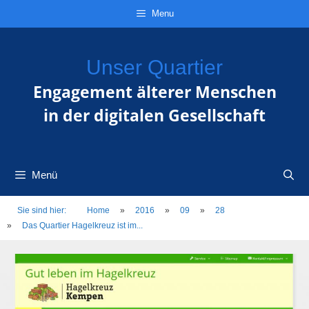
Zum
Direkt
Sitemap
Zum
Menu
Inhalt
zur
Inhalt
springen
Navigation
springen
Unser Quartier
Engagement älterer Menschen
in der digitalen Gesellschaft
Menü
Sie sind hier:
Home
»
2016
»
09
»
28
»
Das Quartier Hagelkreuz ist im...