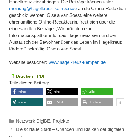
Hagelkreuz einzubringen. Die Beiträge können unter
meinung@hagelkreuz-kempen.de
an die Online-Redaktion
geschickt werden. Gisela van Soest, eine weitere
ehrenamtliche Online-Redakteurin, freut sich über die
eingesandten Beiträge. „Wir möchten eine
Informationsplattform für das Hagelkreuz sein und den
Austausch der Bewohner über das Leben im Hagelkreuz
fördern,“ bekräftigt Gisela van Soest.
Website besuchen:
www.hagelkreuz-kempen.de
Drucken | PDF
Teile diesen Beitrag:
teilen
teilen
teilen
teilen
E-Mail
drucken
Kategorien
Netzwerk DigiBE
,
Projekte
Die schlaue Stadt – Chancen und Risiken der digitalen