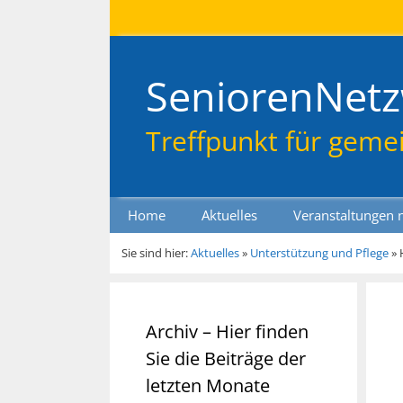
Zum
Direkt
Sitemap
Zum
Inhalt
zur
Inhalt
springen
Navigation
springen
SeniorenNetz
Treffpunkt für geme
Home
Aktuelles
Veranstaltungen 
Sie sind hier:
Aktuelles
»
Unterstützung und Pflege
»
Archiv – Hier finden
Sie die Beiträge der
letzten Monate