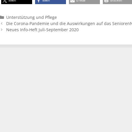
teilen
teilen
E-Mail
drucken
Kategorien
Unterstützung und Pflege
Die Corona-Pandemie und die Auswirkungen auf das Senioren
Neues Info-Heft Juli-September 2020