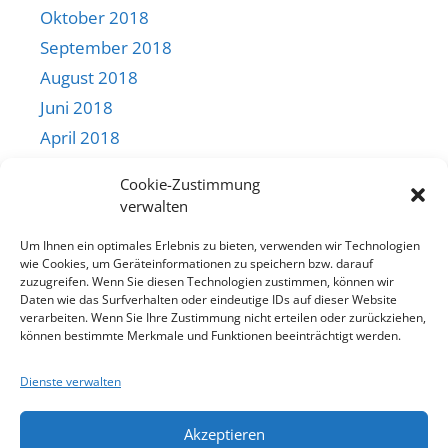
Oktober 2018
September 2018
August 2018
Juni 2018
April 2018
März 2018
Cookie-Zustimmung
Februar 2018
verwalten
Januar 2018
Um Ihnen ein optimales Erlebnis zu bieten, verwenden wir Technologien
Dezember 2017
wie Cookies, um Geräteinformationen zu speichern bzw. darauf
zuzugreifen. Wenn Sie diesen Technologien zustimmen, können wir
November 2017
Daten wie das Surfverhalten oder eindeutige IDs auf dieser Website
Oktober 2017
verarbeiten. Wenn Sie Ihre Zustimmung nicht erteilen oder zurückziehen,
können bestimmte Merkmale und Funktionen beeinträchtigt werden.
August 2017
Juli 2017
Dienste verwalten
Juni 2017
Akzeptieren
April 2017