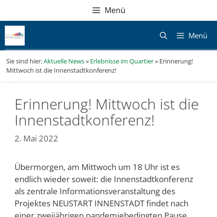
Zum
Direkt
Sitemap
Zum
Menü
Inhalt
zur
Inhalt
springen
Navigation
springen
Menü
Sie sind hier:
Aktuelle News
»
Erlebnisse im Quartier
»
Erinnerung!
Mittwoch ist die Innenstadtkonferenz!
Erinnerung! Mittwoch ist die
Innenstadtkonferenz!
2. Mai 2022
Übermorgen, am Mittwoch um 18 Uhr ist es
endlich wieder soweit: die Innenstadtkonferenz
als zentrale Informationsveranstaltung des
Projektes NEUSTART INNENSTADT findet nach
einer zweijährigen pandemiebedingten Pause