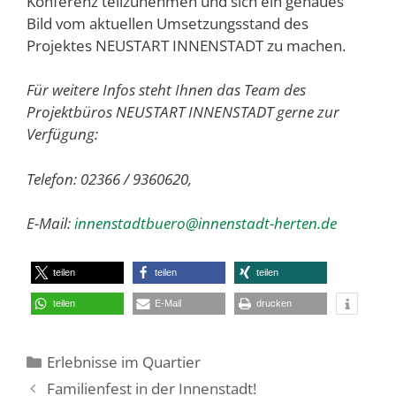
Konferenz teilzunehmen und sich ein genaues
Bild vom aktuellen Umsetzungsstand des
Projektes NEUSTART INNENSTADT zu machen.
Für weitere Infos steht Ihnen das Team des
Projektbüros NEUSTART INNENSTADT gerne zur
Verfügung:
Telefon: 02366 / 9360620,
E-Mail:
innenstadtbuero@innenstadt-herten.de
teilen
teilen
teilen
teilen
E-Mail
drucken
Kategorien
Erlebnisse im Quartier
Familienfest in der Innenstadt!