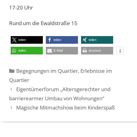
17-20 Uhr
Rund um die Ewaldstraße 15
teilen
teilen
teilen
teilen
E-Mail
drucken
Kategorien
Begegnungen im Quartier
,
Erlebnisse im
Quartier
Eigentümerforum „Altersgerechter und
barrierearmer Umbau von Wohnungen“
Magische Mitmachshow beim Kinderspaß