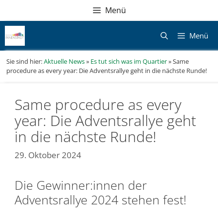
Zum
Direkt
Sitemap
Zum
Menü
Inhalt
zur
Inhalt
springen
Navigation
springen
Menü
Sie sind hier:
Aktuelle News
»
Es tut sich was im Quartier
»
Same
procedure as every year: Die Adventsrallye geht in die nächste Runde!
Same procedure as every
year: Die Adventsrallye geht
in die nächste Runde!
29. Oktober 2024
Die Gewinner:innen der
Adventsrallye 2024 stehen fest!