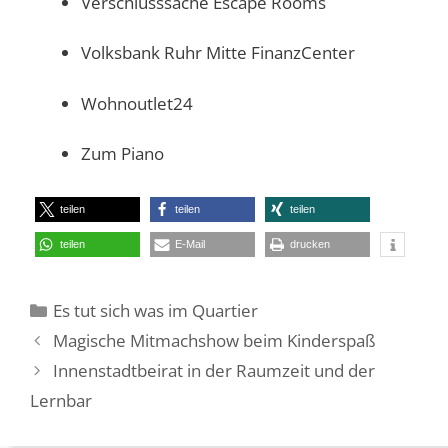
Verschlusssache Escape Rooms
Volksbank Ruhr Mitte FinanzCenter
Wohnoutlet24
Zum Piano
teilen
teilen
teilen
teilen
E-Mail
drucken
Kategorien
Es tut sich was im Quartier
Magische Mitmachshow beim Kinderspaß
Innenstadtbeirat in der Raumzeit und der
Lernbar