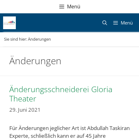
Zum
Direkt
Sitemap
Zum
Menü
Inhalt
zur
Inhalt
springen
Navigation
springen
Menü
Sie sind hier:
Änderungen
Änderungen
Änderungsschneiderei Gloria
Theater
29. Juni 2021
Für Änderungen jeglicher Art ist Abdullah Taskiran
Experte, schließlich kann er auf 45 Jahre