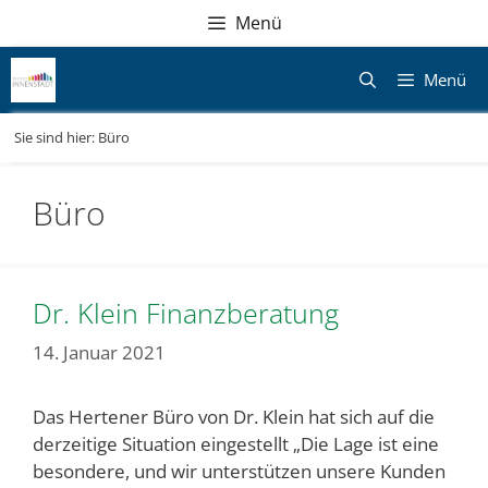
Zum
Direkt
Sitemap
Zum
Menü
Inhalt
zur
Inhalt
springen
Navigation
springen
Menü
Sie sind hier:
Büro
Büro
Dr. Klein Finanzberatung
14. Januar 2021
Das Hertener Büro von Dr. Klein hat sich auf die
derzeitige Situation eingestellt „Die Lage ist eine
besondere, und wir unterstützen unsere Kunden