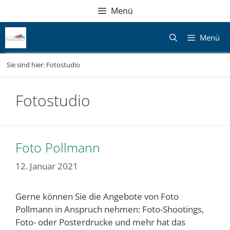
Zum
Direkt
Sitemap
Zum
Menü
Inhalt
zur
Inhalt
springen
Navigation
springen
Menü
Sie sind hier:
Fotostudio
Fotostudio
Foto Pollmann
12. Januar 2021
Gerne können Sie die Angebote von Foto
Pollmann in Anspruch nehmen: Foto-Shootings,
Foto- oder Posterdrucke und mehr hat das