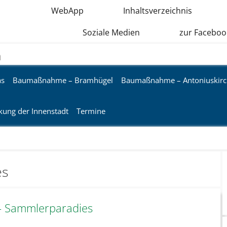
WebApp
Inhaltsverzeichnis
Soziale Medien
zur Faceboo
n
as
Baumaßnahme – Bramhügel
Baumaßnahme – Antoniuskirc
kung der Innenstadt
Termine
es
 Sammlerparadies