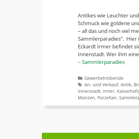
Antikes wie Leuchter und
Schmuck wie goldene und
– all das und noch viel 
Sammlerparadies“. Hier 
Eckardt Irmer befindet s
Innenstadt. Wer ihm ei
– Sammlerparadies
Kategorien
Gewerbetreibende
Schlagwörter
An- und Verkauf
,
Antik
,
Br
Innenstadt
,
Irmer
,
Kaiserhofs
Münzen
,
Porzellan
,
Sammlerp