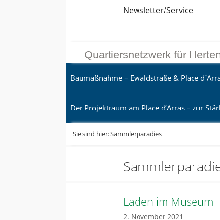
Zum
Direkt
Sitemap
Zum
Newsletter/Service
Inhalt
zur
Inhalt
springen
Navigation
springen
Quartiersnetzwerk für Herte
Baumaßnahme – Ewaldstraße & Place d´Arr
Der Projektraum am Place d’Arras – zur Stär
Sie sind hier:
Sammlerparadies
Sammlerparadi
Laden im Museum –
2. November 2021