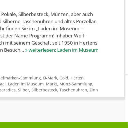
 Pokale, Silberbesteck, Münzen, aber auch
 silberne Taschenuhren und altes Porzellan
mehr finden Sie im „Laden im Museum –
ist der Name Programm! Inhaber Wolf-
ich mit seinem Geschäft seit 1950 in Hertens
nen Besuch…
» weiterlesen:
Laden im Museum
iefmarken-Sammlung
,
D-Mark
,
Gold
,
Herten
,
aal
,
Laden im Museum
,
Markt
,
Münz-Sammlung
,
aradies
,
Silber
,
Silberbesteck
,
Taschenuhren
,
Zinn