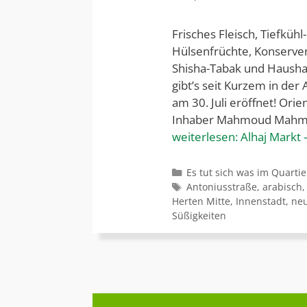
Frisches Fleisch, Tiefkü
Hülsenfrüchte, Konserven
Shisha-Tabak und Haushal
gibt’s seit Kurzem in der
am 30. Juli eröffnet! Orie
Inhaber Mahmoud Mahmo
weiterlesen:
Alhaj Markt 
Kategorien
Es tut sich was im Quartie
Schlagwörter
Antoniusstraße
,
arabisch
Herten Mitte
,
Innenstadt
,
ne
Süßigkeiten