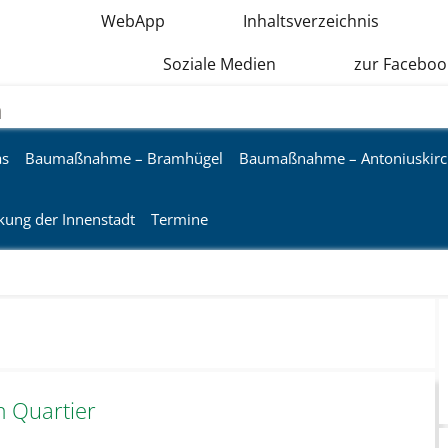
WebApp
Inhaltsverzeichnis
Soziale Medien
zur Faceboo
n
as
Baumaßnahme – Bramhügel
Baumaßnahme – Antoniuskirc
kung der Innenstadt
Termine
m Quartier