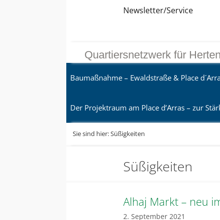
Zum
Direkt
Sitemap
Zum
Newsletter/Service
Inhalt
zur
Inhalt
springen
Navigation
springen
Quartiersnetzwerk für Herte
Baumaßnahme – Ewaldstraße & Place d´Arr
Der Projektraum am Place d’Arras – zur Stär
Sie sind hier:
Süßigkeiten
Süßigkeiten
Alhaj Markt – neu i
2. September 2021