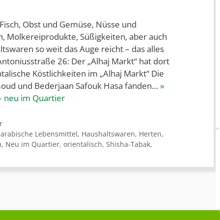
hl-Fisch, Obst und Gemüse, Nüsse und
, Molkereiprodukte, Süßigkeiten, aber auch
tswaren so weit das Auge reicht – das alles
 Antoniusstraße 26: Der „Alhaj Markt“ hat dort
ntalische Köstlichkeiten im „Alhaj Markt“ Die
ud und Bederjaan Safouk Hasa fanden…
»
– neu im Quartier
r
,
arabische Lebensmittel
,
Haushaltswaren
,
Herten
,
u
,
Neu im Quartier
,
orientalisch
,
Shisha-Tabak
,