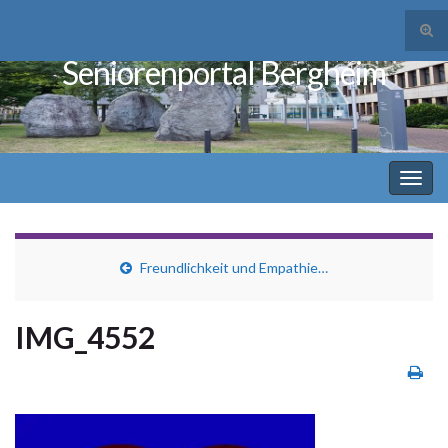
Suc
ums
Seniorenportal Bergheim
Search for:
Navi
umsc
Freundlichkeit und Empathie…
IMG_4552