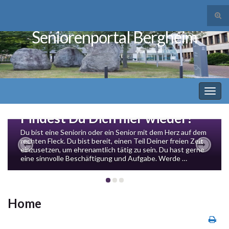
Suc
ums
Seniorenportal Bergheim
Search for:
Navi
umsc
Findest Du Dich hier wieder?
Du bist eine Seniorin oder ein Senior mit dem Herz auf dem
rechten Fleck. Du bist bereit, einen Teil Deiner freien Zeit
einzusetzen, um ehrenamtlich tätig zu sein. Du hast gerne
Previous
Next
eine sinnvolle Beschäftigung und Aufgabe. Werde …
Home