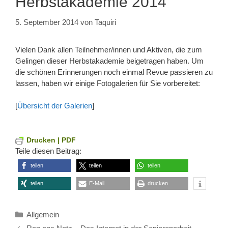
Herbstakademie 2014
5. September 2014
von
Taquiri
Vielen Dank allen Teilnehmer/innen und Aktiven, die zum
Gelingen dieser Herbstakademie beigetragen haben. Um
die schönen Erinnerungen noch einmal Revue passieren zu
lassen, haben wir einige Fotogalerien für Sie vorbereitet:
[
Übersicht der Galerien
]
Drucken | PDF
Teile diesen Beitrag:
teilen
teilen
teilen
teilen
E-Mail
drucken
Kategorien
Allgemein