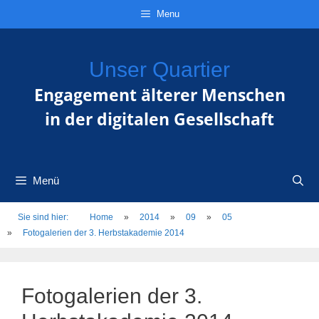
Zum
Direkt
Sitemap
Zum
Menu
Inhalt
zur
Inhalt
springen
Navigation
springen
Unser Quartier
Engagement älterer Menschen
in der digitalen Gesellschaft
Menü
Sie sind hier:
Home
»
2014
»
09
»
05
»
Fotogalerien der 3. Herbstakademie 2014
Fotogalerien der 3.