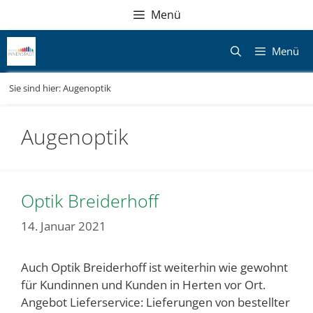
Zum
Direkt
Sitemap
Zum
Menü
Inhalt
zur
Inhalt
springen
Navigation
springen
Menü
Sie sind hier:
Augenoptik
Augenoptik
Optik Breiderhoff
14. Januar 2021
Auch Optik Breiderhoff ist weiterhin wie gewohnt
für Kundinnen und Kunden in Herten vor Ort.
Angebot Lieferservice: Lieferungen von bestellter