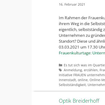
16. Februar 2021
Im Rahmen der Frauenku
ihrem Weg in die Selbstst
eigentlich, selbstständig
Unternehmen zu gründen? 
Standort? Diese und ähnl
03.03.2021 um 17.30 Uhr
Frauenkulturtage: Unter
Kategorien
Es tut sich was im Quartie
Schlagwörter
Anmeldung
,
erzählen
,
Fr
Initiative FRAUEN unterneh
Innenstadt
,
online
,
Online-Ve
Selbstständigkeit
,
Unterneh
Optik Breiderhoff