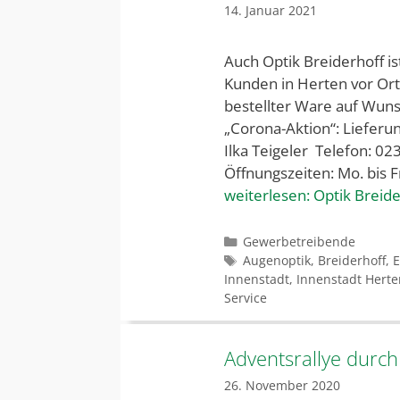
14. Januar 2021
Auch Optik Breiderhoff i
Kunden in Herten vor Ort
bestellter Ware auf Wun
„Corona-Aktion“: Lieferu
Ilka Teigeler Telefon: 02
Öffnungszeiten: Mo. bis F
weiterlesen:
Optik Breide
Kategorien
Gewerbetreibende
Schlagwörter
Augenoptik
,
Breiderhoff
,
E
Innenstadt
,
Innenstadt Herte
Service
Adventsrallye durch
26. November 2020