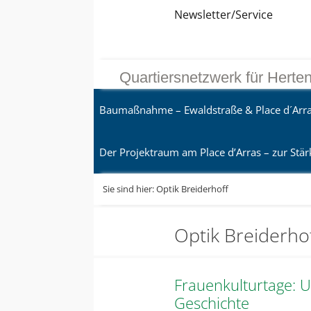
Zum
Direkt
Sitemap
Zum
Newsletter/Service
Inhalt
zur
Inhalt
springen
Navigation
springen
Quartiersnetzwerk für Herte
Baumaßnahme – Ewaldstraße & Place d´Arr
Der Projektraum am Place d’Arras – zur Stär
Sie sind hier:
Optik Breiderhoff
Optik Breiderho
Frauenkulturtage: 
Geschichte