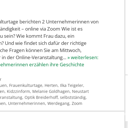
lturtage berichten 2 Unternehmerinnen von
ändigkeit – online via Zoom Wie ist es
 zu sein? Wie kommt Frau dazu, ein
Und wie findet sich dafür der richtige
iche Fragen können Sie am Mittwoch,
 in der Online-Veranstaltung…
» weiterlesen:
nehmerinnen erzählen ihre Geschichte
r
auen
,
Frauenkulturtage
,
Herten
,
Ilka Teigeler
,
men
,
Kidzzinform
,
Melanie Goldhagen
,
Neustart
ranstaltung
,
Optik Breiderhoff
,
selbstständig
,
men
,
Unternehmerinnen
,
Werdegang
,
Zoom