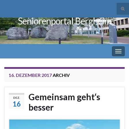
Suc
ums
Seniorenportal Bergheim
Search for:
Navi
umsc
16. DEZEMBER 2017
ARCHIV
Gemeinsam geht‘s
DEZ.
16
besser