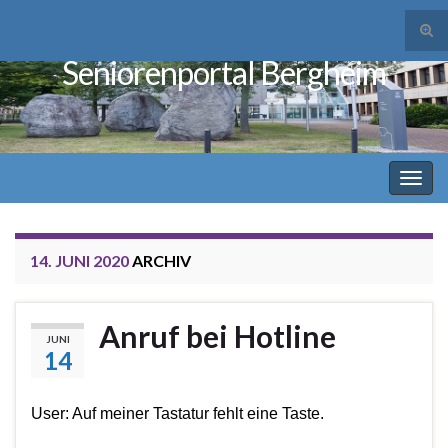
Suc
ums
Seniorenportal Bergheim
Search for:
Navi
umsc
14. JUNI 2020
ARCHIV
Anruf bei Hotline
JUNI
14
User: Auf meiner Tastatur fehlt eine Taste.