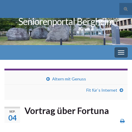
Suc
ums
Seniorenportal Bergheim
Search for:
Navi
umsc
Altern mit Genuss
Fit für`s Internet
Vortrag über Fortuna
SEP.
04