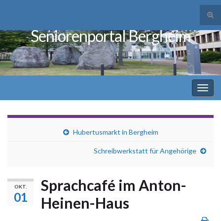
Suc
ums
Seniorenportal Bergheim
Search for:
Navi
umsc
Hubertusmarkt in Bergheim
Schreibwerkstatt für Angehörige
Sprachcafé im Anton-
OKT.
01
Heinen-Haus